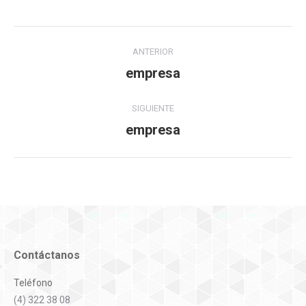
Navegación
ANTERIOR
entre
empresa
Álbum
anterior:
álbumes
SIGUIENTE
empresa
Álbum
siguiente:
Contáctanos
Teléfono
(4) 322 38 08