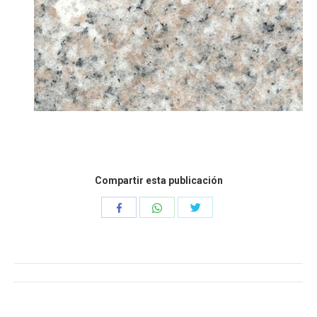
Compartir esta publicación
Compartir
Compartir
Compartir
con
con
con
WhatsApp
Twitter
Facebook
Navegación
entre