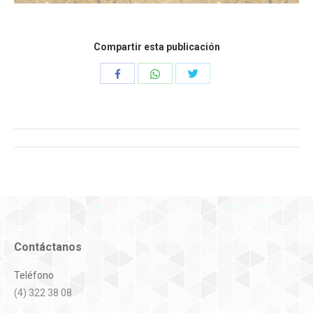
Compartir esta publicación
Compartir
Compartir
Compartir
con
con
con
WhatsApp
Twitter
Facebook
Navegación
entre
proyectos
Contáctanos
Teléfono
(4) 322 38 08