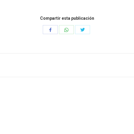
Compartir esta publicación
Compartir
Compartir
Compartir
con
con
con
WhatsApp
Twitter
Facebook
 Cra 51 # 12 sur 172 Itagüí
Para realizar nuestras obras 