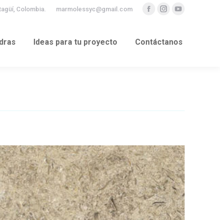
Itagüí, Colombia.
marmolessyc@gmail.com
Facebook
Instagram
YouTube
dras
Ideas para tu proyecto
Contáctanos
dras
Ideas para tu proyecto
Contáctanos