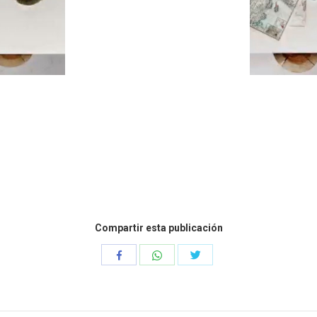
Compartir esta publicación
Compartir
Compartir
Compartir
con
con
con
WhatsApp
Twitter
Facebook