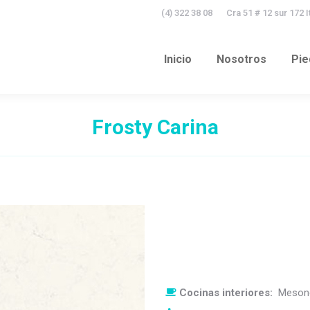
(4) 322 38 08
Cra 51 # 12 sur 172 
Inicio
Nosotros
Pie
Inicio
Nosotros
Pie
Frosty Carina
Cocinas interiores:
Mesone