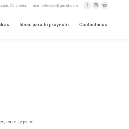
Itagüí, Colombia.
marmolessyc@gmail.com
Facebook
Instagram
YouTube
dras
Ideas para tu proyecto
Contáctanos
dras
Ideas para tu proyecto
Contáctanos
s, muros y pisos.