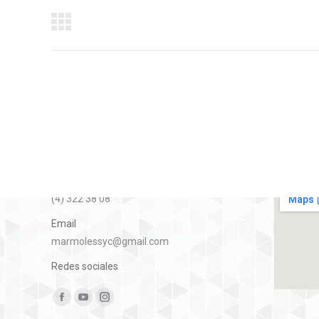
Navegación
entre
proyectos
Contáctanos
Ubicación:
Teléfono
(4) 322 38 08
Email
marmolessyc@gmail.com
Redes sociales
Encuéntranos en:
Facebook
YouTube
Instagram