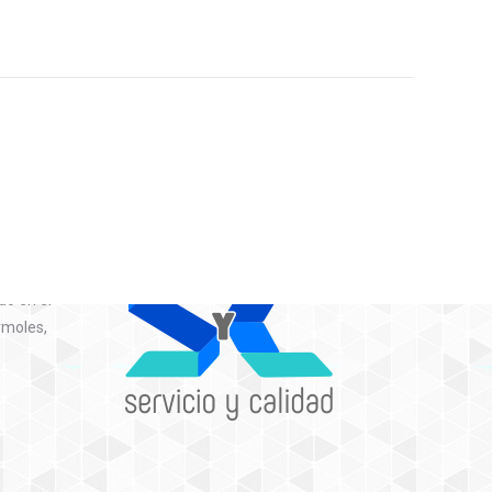
contamos
do en el
rmoles,