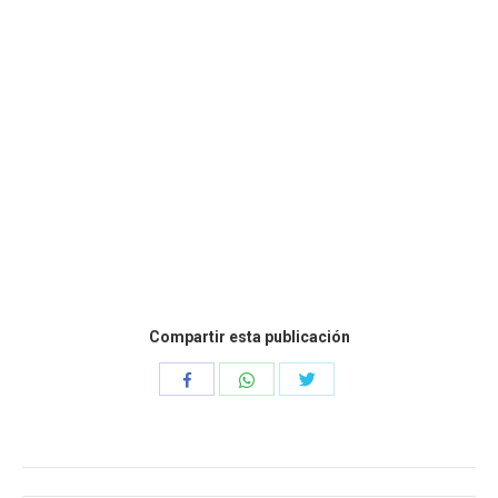
Compartir esta publicación
Compartir
Compartir
Compartir
con
con
con
WhatsApp
Twitter
Facebook
Navegación