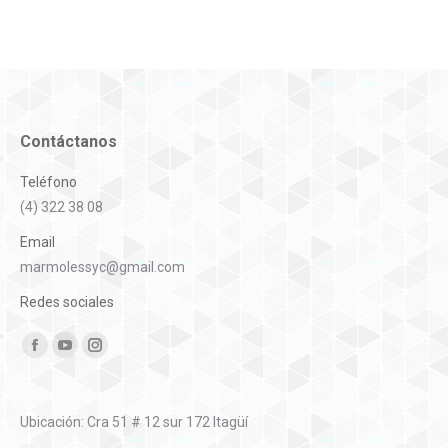
entre
proyectos
Contáctanos
Teléfono
(4) 322 38 08
Email
marmolessyc@gmail.com
Redes sociales
Encuéntranos en:
Facebook
YouTube
Instagram
Ubicación: Cra 51 # 12 sur 172 Itagüí